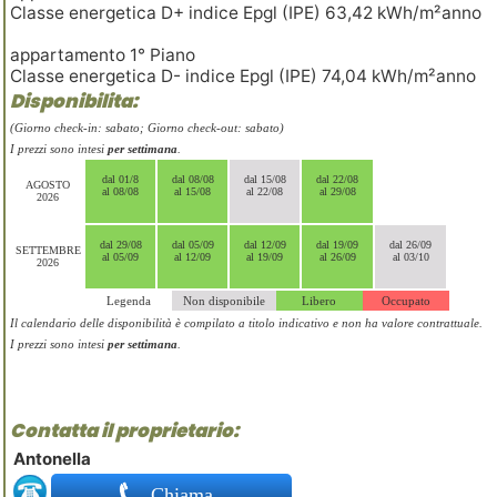
Classe energetica D+ indice Epgl (IPE) 63,42 kWh/m²anno
appartamento 1° Piano
Classe energetica D- indice Epgl (IPE) 74,04 kWh/m²anno
Disponibilita:
(Giorno check-in: sabato; Giorno check-out: sabato)
I prezzi sono intesi
per settimana
.
dal 01/8
dal 08/08
dal 15/08
dal 22/08
AGOSTO
al 08/08
al 15/08
al 22/08
al 29/08
2026
dal 29/08
dal 05/09
dal 12/09
dal 19/09
dal 26/09
SETTEMBRE
al 05/09
al 12/09
al 19/09
al 26/09
al 03/10
2026
Legenda
Non disponibile
Libero
Occupato
Il calendario delle disponibilità è compilato a titolo indicativo e non ha valore contrattuale.
I prezzi sono intesi
per settimana
.
Contatta il proprietario:
Antonella
Chiama