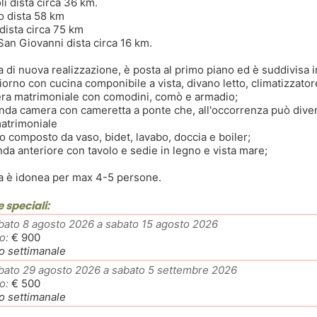
li dista circa 36 km.
o dista 58 km
dista circa 75 km
San Giovanni dista circa 16 km.
a di nuova realizzazione, è posta al primo piano ed è suddivisa i
iorno con cucina componibile a vista, divano letto, climatizzator
ra matrimoniale con comodini, comò e armadio;
nda camera con cameretta a ponte che, all'occorrenza può dive
matrimoniale
o composto da vaso, bidet, lavabo, doccia e boiler;
nda anteriore con tavolo e sedie in legno e vista mare;
a è idonea per max 4-5 persone.
e speciali:
bato 8 agosto 2026 a sabato 15 agosto 2026
o:
€ 900
o settimanale
bato 29 agosto 2026 a sabato 5 settembre 2026
o:
€ 500
o settimanale