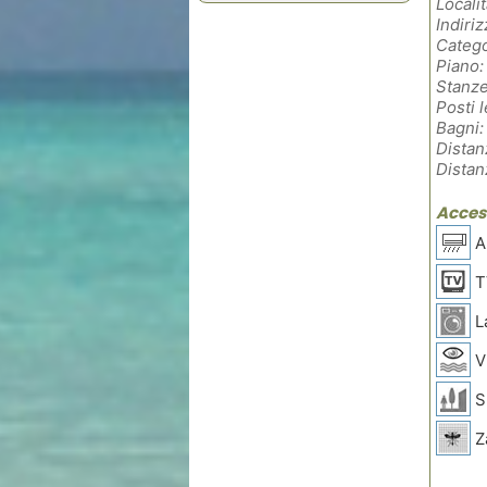
Localit
Indiriz
Catego
Piano:
Stanze
Posti l
Bagni:
Distan
Distan
Access
Ar
T
L
V
Sp
Z