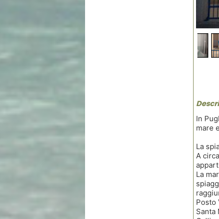
Descri
In Pug
mare e
La spi
A circ
appart
La mar
spiagg
raggiu
Posto 
Santa 