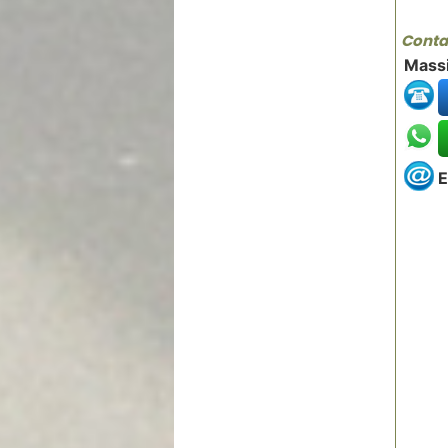
Contat
Mass
E