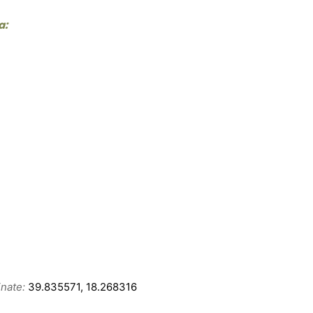
a:
nate:
39.835571, 18.268316