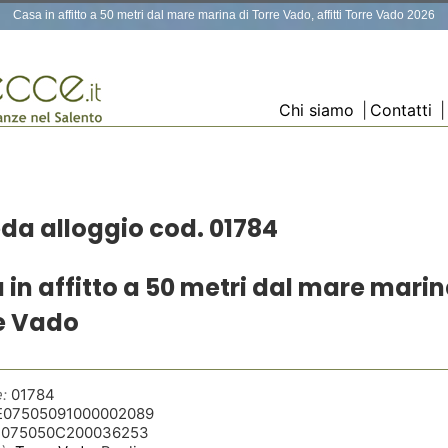
Casa in affitto a 50 metri dal mare marina di Torre Vado, affitti Torre Vado 2026
Chi siamo
|
Contatti
|
da alloggio cod. 01784
 in affitto a 50 metri dal mare marin
e Vado
:
01784
E07505091000002089
T075050C200036253