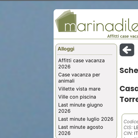
Alloggi
Affitti case vacanza
2026
Sche
Case vacanza per
animali
Casa
Villette vista mare
Ville con piscina
Torr
Last minute giugno
2026
Last minute luglio 2026
Codice
Last minute agosto
CIS:
L
2026
CIN:
I