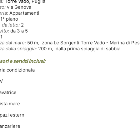
à:
Torre Vado
, Puglia
zo:
via Genova
ria:
Appartamenti
1° piano
 da letto:
2
etto:
da 3 a 5
1
za dal mare:
50 m, zona Le Sorgenti Torre Vado - Marina di Pe
za dalla spiaggia:
200 m, dalla prima spiaggia di sabbia
ori e servizi inclusi:
ia condizionata
V
avatrice
ista mare
azi esterni
anzariere