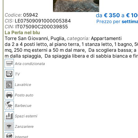
Codice:
05942
da
€ 350
a
€ 1
CIS:
LE07509091000005384
Prezzo per
settim
CIN:
IT075090C200039855
La Perla nel blu
Torre San Giovanni, Puglia,
categoria:
Appartamenti
da 2 a 4 posti letto, al piano terra, 1 stanza letto, 1 bagno, 
mq, 250 mq esterni a 50 m dal mare, Da scogliera bassa; a
m dalla spiaggia, Da spiaggia libera e di sabbia bianca e fi
Aria condizionata
TV
Lavatrice
Posto auto
Barbecue
Spazi esterni
Zanzariere
Internet