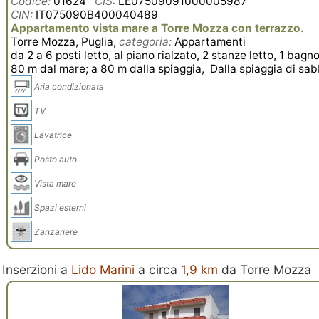
Codice:
01624
CIS:
LE07509091000005987
CIN:
IT075090B400040489
Appartamento vista mare a Torre Mozza con terrazzo.
Torre Mozza, Puglia,
categoria:
Appartamenti
da 2 a 6 posti letto, al piano rialzato, 2 stanze letto, 1 bagn
80 m dal mare; a 80 m dalla spiaggia, Dalla spiaggia di sab
Aria condizionata
TV
Lavatrice
Posto auto
Vista mare
Spazi esterni
Zanzariere
Inserzioni a
Lido Marini
a circa
1,9 km
da Torre Mozza