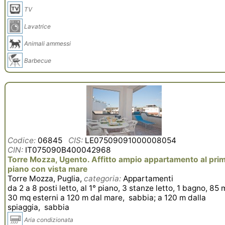
TV
Lavatrice
Animali ammessi
Barbecue
Codice:
06845
CIS:
LE07509091000008054
CIN:
IT075090B400042968
Torre Mozza, Ugento. Affitto ampio appartamento al pri
piano con vista mare
Torre Mozza, Puglia,
categoria:
Appartamenti
da 2 a 8 posti letto, al 1° piano, 3 stanze letto, 1 bagno, 85 
30 mq esterni a 120 m dal mare, sabbia; a 120 m dalla
spiaggia, sabbia
Aria condizionata