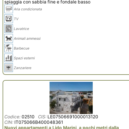
spiaggia con sabbia fine e fondale basso
Aria condizionata
TV
Lavatrice
Animali ammessi
Barbecue
Spazi esterni
Zanzariere
Codice:
02510
CIS:
LE07506691000013120
CIN:
IT075066B400048361
Nuovi appartamenti a Lido Marini, a pochi metri dalla