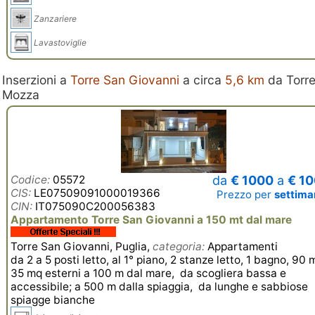
Zanzariere
Lavastoviglie
Inserzioni a
Torre San Giovanni
a circa
5,6 km
da Torr
Mozza
Codice:
05572
da
€ 1000
a
€ 1
CIS:
LE07509091000019366
Prezzo per
settim
CIN:
IT075090C200056383
Appartamento Torre San Giovanni a 150 mt dal mare
Torre San Giovanni, Puglia,
categoria:
Appartamenti
da 2 a 5 posti letto, al 1° piano, 2 stanze letto, 1 bagno, 90 
35 mq esterni a 100 m dal mare, da scogliera bassa e
accessibile; a 500 m dalla spiaggia, da lunghe e sabbiose
spiagge bianche