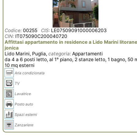
Codice:
00255
CIS:
LE07509091000006203
CIN:
IT075090C200040720
Affittasi appartamento in residence a Lido Marini litoran
jonica
Lido Marini, Puglia,
categoria:
Appartamenti
da 4 a 6 posti letto, al 1° piano, 2 stanze letto, 1 bagno, 50 
10 mq esterni
Aria condizionata
TV
Lavatrice
Posto auto
Spazi esterni
Zanzariere