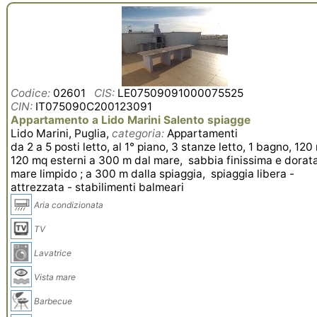
Codice:
02601
CIS:
LE07509091000075525
CIN:
IT075090C200123091
Appartamento a Lido Marini Salento spiagge
Lido Marini, Puglia,
categoria:
Appartamenti
da 2 a 5 posti letto, al 1° piano, 3 stanze letto, 1 bagno, 120
120 mq esterni a 300 m dal mare, sabbia finissima e dorata
mare limpido ; a 300 m dalla spiaggia, spiaggia libera -
attrezzata - stabilimenti balmeari
Aria condizionata
TV
Lavatrice
Vista mare
Barbecue