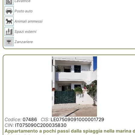
Lavatrice
Posto auto
Animali ammessi
Spazi esterni
Zanzariere
Codice:
07486
CIS:
LE07509091000001729
CIN:
IT075090C200035830
Appartamento a pochi passi dalla spiaggia nella marina d