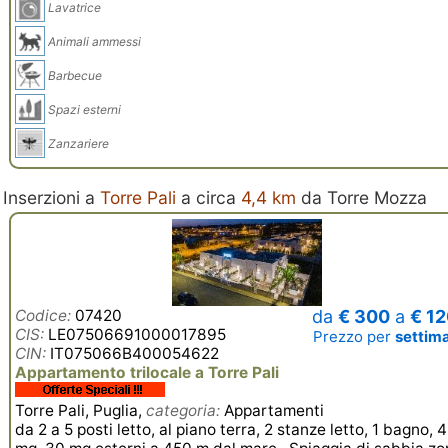
Lavatrice
Animali ammessi
Barbecue
Spazi esterni
Zanzariere
Inserzioni a
Torre Pali
a circa
4,4 km
da Torre Mozza
Codice:
07420
da
€ 300
a
€ 1
CIS:
LE07506691000017895
Prezzo per
settim
CIN:
IT075066B400054622
Appartamento trilocale a Torre Pali
Torre Pali, Puglia,
categoria:
Appartamenti
da 2 a 5 posti letto, al piano terra, 2 stanze letto, 1 bagno, 