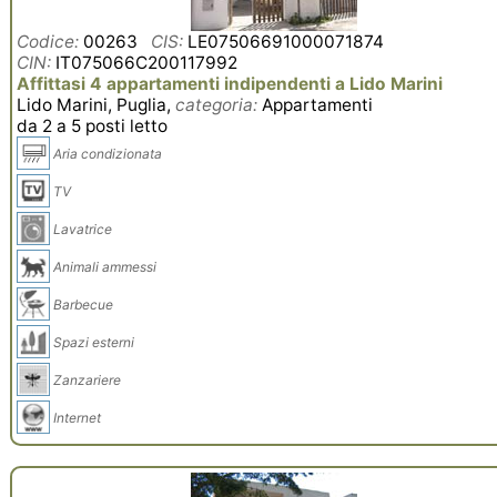
Codice:
00263
CIS:
LE07506691000071874
CIN:
IT075066C200117992
Affittasi 4 appartamenti indipendenti a Lido Marini
Lido Marini, Puglia,
categoria:
Appartamenti
da 2 a 5 posti letto
Aria condizionata
TV
Lavatrice
Animali ammessi
Barbecue
Spazi esterni
Zanzariere
Internet