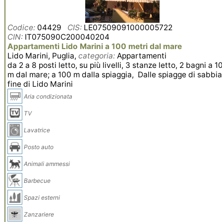
Codice:
04429
CIS:
LE07509091000005722
CIN:
IT075090C200040204
Appartamenti Lido Marini a 100 metri dal mare
Lido Marini, Puglia,
categoria:
Appartamenti
da 2 a 8 posti letto, su più livelli, 3 stanze letto, 2 bagni a 1
m dal mare; a 100 m dalla spiaggia, Dalle spiagge di sabbi
fine di Lido Marini
Aria condizionata
TV
Lavatrice
Posto auto
Animali ammessi
Barbecue
Spazi esterni
Zanzariere