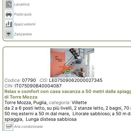
Lavatrice
Posto auto
Spazi esterni
Zanzariere
Codice:
07790
CIS:
LE07509062000027345
CIN:
IT075090B40004087
Relax e comfort con casa vacanza a 50 metri dalla spiag
di Torre Mozza
Torre Mozza, Puglia,
categoria:
Villette
da 2 a 6 posti letto, su più livelli, 2 stanze letto, 2 bagni, 70
50 mq esterni a 50 m dal mare, Litorale sabbioso; a 50 m d
spiaggia, Lunga distesa sabbiosa
Aria condizionata