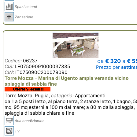
Spazi esterni
Zanzariere
Codice:
06237
da
€ 320
a
€ 5
CIS:
LE07509091000037335
Prezzo per
settim
CIN:
IT075090C200079090
Torre Mozza - Marina di Ugento ampia veranda vicino
spiaggia di sabbia fine
Torre Mozza, Puglia,
categoria:
Appartamenti
da 1 a 5 posti letto, al piano terra, 2 stanze letto, 1 bagno, 5
mq, 95 mq esterni a 100 m dal mare; a 80 m dalla spiaggia,
spiaggia di sabbia chiara e fine
Aria condizionata
TV