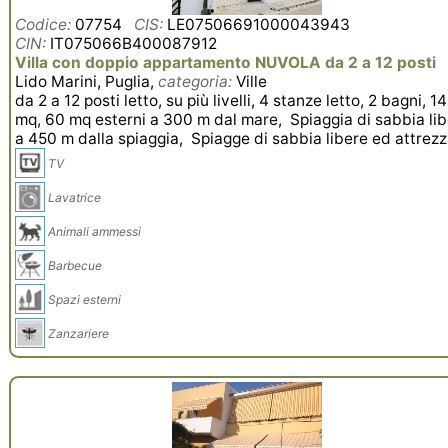
Codice:
07754
CIS:
LE07506691000043943
CIN:
IT075066B400087912
Villa con doppio appartamento NUVOLA da 2 a 12 posti
Lido Marini, Puglia,
categoria:
Ville
da 2 a 12 posti letto, su più livelli, 4 stanze letto, 2 bagni, 1
mq, 60 mq esterni a 300 m dal mare, Spiaggia di sabbia lib
a 450 m dalla spiaggia, Spiagge di sabbia libere ed attrez
TV
Lavatrice
Animali ammessi
Barbecue
Spazi esterni
Zanzariere