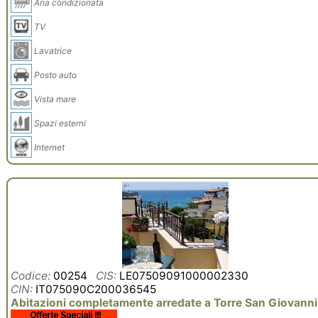
Aria condizionata
TV
Lavatrice
Posto auto
Vista mare
Spazi esterni
Internet
Codice:
00254
CIS:
LE07509091000002330
CIN:
IT075090C200036545
Abitazioni completamente arredate a Torre San Giovanni