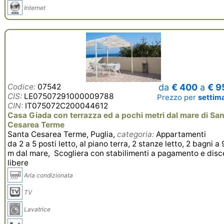
Internet
Codice:
07542
da
€ 400
a
€ 9
CIS:
LE07507291000009788
Prezzo per
settim
CIN:
IT075072C200044612
Casa Giada con terrazza ed a pochi metri dal mare di Sa
Cesarea Terme
Santa Cesarea Terme, Puglia,
categoria:
Appartamenti
da 2 a 5 posti letto, al piano terra, 2 stanze letto, 2 bagni a
m dal mare, Scogliera con stabilimenti a pagamento e dis
libere
Aria condizionata
TV
Lavatrice