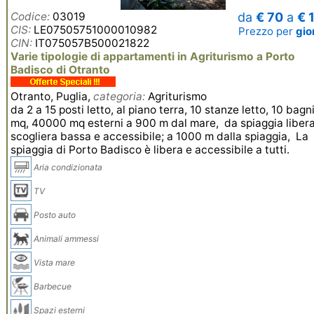
Codice:
03019
da
€ 70
a
€ 
CIS:
LE07505751000010982
Prezzo per
gio
CIN:
IT075057B500021822
Varie tipologie di appartamenti in Agriturismo a Porto
Badisco di Otranto
Otranto, Puglia,
categoria:
Agriturismo
da 2 a 15 posti letto, al piano terra, 10 stanze letto, 10 bagn
mq, 40000 mq esterni a 900 m dal mare, da spiaggia liber
scogliera bassa e accessibile; a 1000 m dalla spiaggia, La
spiaggia di Porto Badisco è libera e accessibile a tutti.
Aria condizionata
TV
Posto auto
Animali ammessi
Vista mare
Barbecue
Spazi esterni