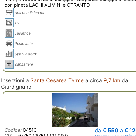
con pineta LAGHI ALIMINI e OTRANTO
Aria condizionata
TV
Lavatrice
Posto auto
Spazi esterni
Zanzariere
Inserzioni a
Santa Cesarea Terme
a circa
9,7 km
da
Giurdignano
Codice:
04513
da
€ 550
a
€ 1
CIS:
LE07507291000017289