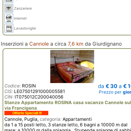
Zanzariere
Internet
Lavastoviglie
Inserzioni a
Cannole
a circa
7,6 km
da Giurdignano
Codice:
ROSIN
da
€ 30
a
€ 
CIS:
LE07501291000005581
Prezzo per
gio
CIN:
IT075012C200040056
Stanze Appartamento ROSINA casa vacanze Cannole sul
via Francigena
Cannole, Puglia,
categoria:
Appartamenti
da 1 a 15 posti letto, 3 stanze letto, 6 bagni a 10000 m dal
mare; a 10000 m dalla spiaggia, Stupende spiagge di sabb