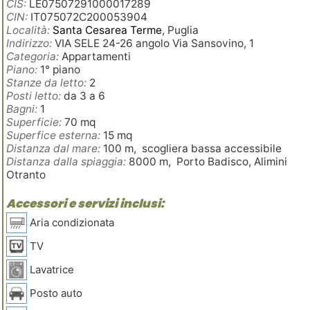
CIS:
LE07507291000017289
CIN:
IT075072C200053904
Località:
Santa Cesarea Terme
, Puglia
Indirizzo:
VIA SELE 24-26 angolo Via Sansovino, 1
Categoria:
Appartamenti
Piano:
1° piano
Stanze da letto:
2
Posti letto:
da 3 a 6
Bagni:
1
Superficie:
70 mq
Superfice esterna:
15 mq
Distanza dal mare:
100 m, scogliera bassa accessibile
Distanza dalla spiaggia:
8000 m, Porto Badisco, Alimini
Otranto
Accessori e servizi inclusi:
Aria condizionata
TV
Lavatrice
Posto auto