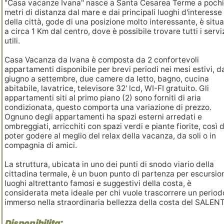
"Casa vacanze Ivana" nasce a Santa Cesarea Terme a poch
metri di distanza dal mare e dai principali luoghi d'interesse
della città, gode di una posizione molto interessante, è situ
a circa 1 Km dal centro, dove è possibile trovare tutti i servi
utili.
Casa Vacanza da Ivana è composta da 2 confortevoli
appartamenti disponibile per brevi periodi nei mesi estivi, d
giugno a settembre, due camere da letto, bagno, cucina
abitabile, lavatrice, televisore 32' lcd, WI-FI gratuito. Gli
appartamenti siti al primo piano (2) sono forniti di aria
condizionata, questo comporta una variazione di prezzo.
Ognuno degli appartamenti ha spazi esterni arredati e
ombreggiati, arricchiti con spazi verdi e piante fiorite, così 
poter godere al meglio del relax della vacanza, da soli o in
compagnia di amici.
La struttura, ubicata in uno dei punti di snodo viario della
cittadina termale, è un buon punto di partenza per escursion
luoghi altrettanto famosi e suggestivi della costa, è
considerata meta ideale per chi vuole trascorrere un period
immerso nella straordinaria bellezza della costa del SALEN
Disponibilita: