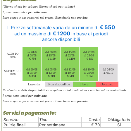
(Giorno check-in: sabato; Giorno check-out: sabato)
I prezzi sono intesi
per settimana
.
Luce acqua e gas compresi nel prezzo. Biancheria non prevista.
€ 550
Il Prezzo settimanale varia da un minimo di
€ 1200
ad un massimo di
in base ai periodi
ancora disponibili
dal 01/8
dal 08/08
dal 15/08
dal 22/08
AGOSTO
al 08/08
al 15/08
al 22/08
al 29/08
2026
€ 750
€ 1100
€ 1200
€ 950
dal 29/08
dal 05/09
dal 12/09
dal 19/09
dal 26/09
SETTEMBRE
al 05/09
al 12/09
al 19/09
al 26/09
al 03/10
2026
€ 850
€ 700
€ 600
€ 550
Legenda
Non disponibile
Libero
Occupato
Il calendario delle disponibilità è compilato a titolo indicativo e non ha valore contrattuale.
I prezzi sono intesi
per settimana
.
Luce acqua e gas compresi nel prezzo. Biancheria non prevista.
Servizi a pagamento:
Servizio
Tipo
Costo
Obbligatorio
Pulizie finali
Per settimana
€ 70
Si