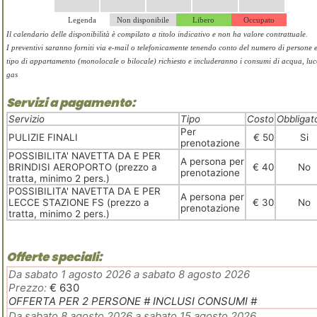
Legenda
Non disponibile
Libero
Occupato
Il calendario delle disponibilità è compilato a titolo indicativo e non ha valore contrattuale.
I preventivi saranno forniti via e-mail o telefonicamente tenendo conto del numero di persone e
tipo di appartamento (monolocale o bilocale) richiesto e includeranno i consumi di acqua, luc
gas
Servizi a pagamento:
Servizio
Tipo
Costo
Obbligat
Per
PULIZIE FINALI
€ 50
Si
prenotazione
POSSIBILITA' NAVETTA DA E PER
A persona per
BRINDISI AEROPORTO (prezzo a
€ 40
No
prenotazione
tratta, minimo 2 pers.)
POSSIBILITA' NAVETTA DA E PER
A persona per
LECCE STAZIONE FS (prezzo a
€ 30
No
prenotazione
tratta, minimo 2 pers.)
Offerte speciali:
Da sabato 1 agosto 2026 a sabato 8 agosto 2026
Prezzo:
€ 630
OFFERTA PER 2 PERSONE # INCLUSI CONSUMI #
Da sabato 8 agosto 2026 a sabato 15 agosto 2026