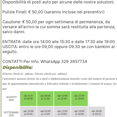
Disponibilità di posti auto per alcune delle nostre soluzioni.
Pulizie Finali: € 50,00 (saranno incluse nei preventivi)
Cauzione: € 50,00 per ogni settimana di permanenza, da
versare all'arrivo la cui somma sarà restituita alla partenza,
salvo danni.
ENTRATA: dalle ore 14:00 alle 15:30 e dalle 17:30 alle 19:00
USCITA: entro le ore 09,00 oppure 09.30 se con bambini al
seguito.
CONTATTI Per Info: WhatsApp 329 3957734
Disponibilita:
(Giorno check-in: sabato; Giorno check-out: sabato)
I preventivi saranno forniti via e-mail o telefonicamente tenendo conto del numero di persone e
tipo di appartamento (monolocale o bilocale) richiesto e includeranno i consumi di acqua, luc
gas
dal 01/8
dal 08/08
dal 15/08
dal 22/08
AGOSTO
al 08/08
al 15/08
al 22/08
al 29/08
2026
dal 29/08
dal 05/09
dal 12/09
dal 19/09
dal 26/09
SETTEMBRE
al 05/09
al 12/09
al 19/09
al 26/09
al 03/10
2026