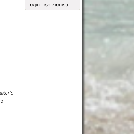
Login inserzionisti
gatorio
No