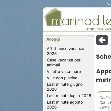
App
Alloggi
Affitti case vacanza
2026
Sche
Case vacanza per
animali
Appa
Villette vista mare
Ville con piscina
metr
Last minute giugno
2026
Last minute luglio 2026
Codice
Last minute agosto
CIS:
L
2026
CIN:
I