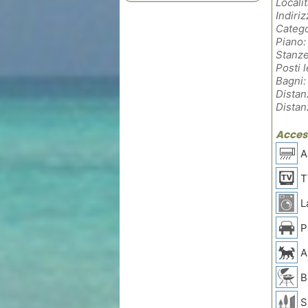
Localit
Indiriz
Catego
Piano:
Stanze
Posti l
Bagni:
Distan
Distan
Access
Ar
T
L
P
A
B
Sp