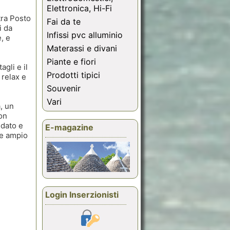
Elettronica, Hi-Fi
tra Posto
Fai da te
i da
Infissi pvc alluminio
, e
Materassi e divani
Piante e fiori
gli e il
Prodotti tipici
 relax e
Souvenir
Vari
, un
on
edato e
E-magazine
 e ampio
Login Inserzionisti