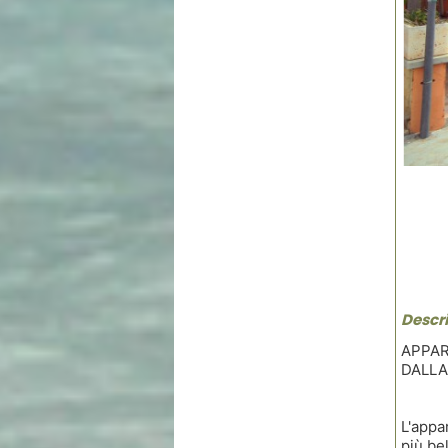
Descri
APPAR
DALLA
L'appa
più bel