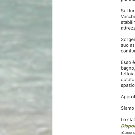
Sul lu
Vecchi
stabil
attrez
Sorgen
suo as
comfor
Esso è
bagno,
tettoi
dotato
spazio
Approf
Siamo 
Lo sta
Dispon
(Giorno c