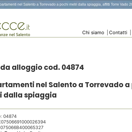
artamenti nel Salento a Torrevado a pochi metri dalla spiaggia, affitti Torre Vado 
Chi siamo
|
Contatti
|
da alloggio cod. 04874
rtamenti nel Salento a Torrevado a
i dalla spiaggia
:
04874
E07506691000026394
T075066B400065327