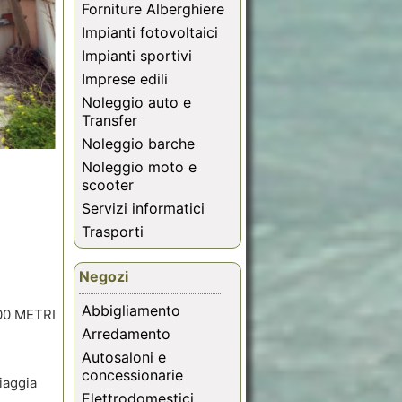
Forniture Alberghiere
Impianti fotovoltaici
Impianti sportivi
Imprese edili
Noleggio auto e
Transfer
Noleggio barche
Noleggio moto e
scooter
Servizi informatici
Trasporti
Negozi
Abbigliamento
0 METRI
Arredamento
Autosaloni e
concessionarie
iaggia
Elettrodomestici,