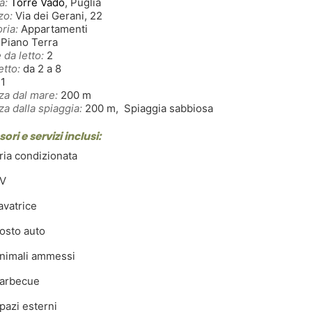
à:
Torre Vado
, Puglia
zo:
Via dei Gerani, 22
ria:
Appartamenti
Piano Terra
 da letto:
2
etto:
da 2 a 8
1
za dal mare:
200 m
za dalla spiaggia:
200 m, Spiaggia sabbiosa
ori e servizi inclusi:
ia condizionata
V
avatrice
osto auto
nimali ammessi
arbecue
azi esterni