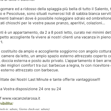
ngomare ed a ridosso della spiaggia più bella di tutto il Salento, 
o e Pescoluse, sono situati numerosi lidi di sabbia bianca servit
imenti balneari dove è possibile noleggiare sdraio ed ombrellone
zati chioschi per le vostre pause pranzo, aperitivi, colazioni…
ti è un appartamento, da 2 a 8 posti letto, curato nei minimi detta
petto accogliente fa vivere ai nostri clienti una vacanza in pieno
t.
 costituito da ampio e accogliente soggiorno con angolo cottura
 camere da letto, un ampio spazio esterno attrezzato coperto c
a, doccia esterna e posto auto privato. L'appartamento è ben arr
 dei migliori comfort tra cui: barbecue a legna, tv con ricevitore
 esterno attrezzato con barbecue.
ittate dei Nostri Last Minute e tante offerte vantaggiose!!!
a Vostra disposizione 24 ore su 24
ff www.vacanzelarosa.it
ibilita:
heck-in: sabato; Giorno check-out: sabato)