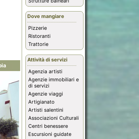
Strutture balneari
Dove mangiare
Pizzerie
Ristoranti
Trattorie
Attività di servizi
bia
Torrevado - Sorgenti 1 (fino a 8 po
Agenzia artisti
Agenzie immobiliari e
di servizi
Agenzie viaggi
Artigianato
Artisti salentini
Associazioni Culturali
Centri benessere
Escursioni guidate