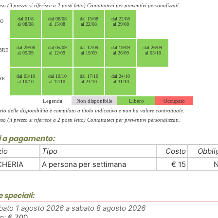
so (il prezzo si riferisce a 2 posti letto) Contattateci per preventivi personalizzati.
dal 01/8
dal 08/08
dal 15/08
dal 22/08
TO
al 08/08
al 15/08
al 22/08
al 29/08
dal 29/08
dal 05/09
dal 12/09
dal 19/09
dal 26/09
BRE
al 05/09
al 12/09
al 19/09
al 26/09
al 03/10
dal 03/10
dal 10/10
dal 17/10
dal 24/10
RE
al 10/10
al 17/10
al 24/10
al 31/10
Legenda
Non disponibile
Libero
Occupato
rio delle disponibilità è compilato a titolo indicativo e non ha valore contrattuale.
so (il prezzo si riferisce a 2 posti letto) Contattateci per preventivi personalizzati.
zi a pagamento:
zio
Tipo
Costo
Obbli
CHERIA
A persona per settimana
€ 15
e speciali:
bato 1 agosto 2026 a sabato 8 agosto 2026
o:
€ 700