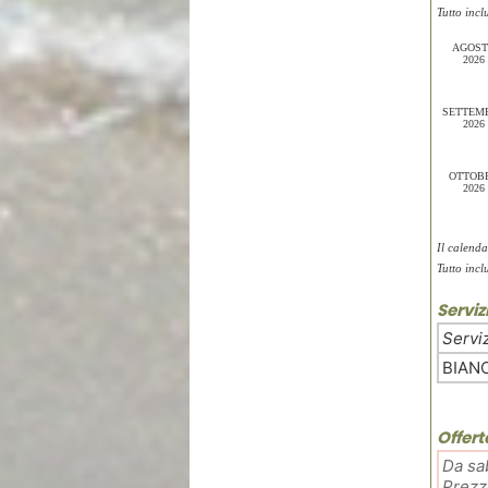
Tutto inclu
AGOS
2026
SETTEM
2026
OTTOB
2026
Il calenda
Tutto inclu
Servi
Servi
BIAN
Offert
Da sa
Prezz