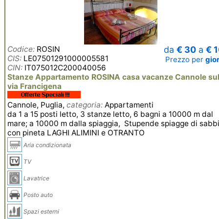
Codice:
ROSIN
da
€ 30
a
€ 
CIS:
LE07501291000005581
Prezzo per
gio
CIN:
IT075012C200040056
Stanze Appartamento ROSINA casa vacanze Cannole sul
via Francigena
Cannole, Puglia,
categoria:
Appartamenti
da 1 a 15 posti letto, 3 stanze letto, 6 bagni a 10000 m dal
mare; a 10000 m dalla spiaggia, Stupende spiagge di sabb
con pineta LAGHI ALIMINI e OTRANTO
Aria condizionata
TV
Lavatrice
Posto auto
Spazi esterni