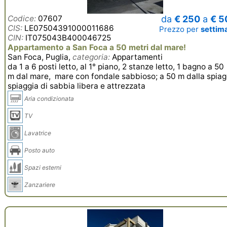
Codice:
07607
da
€ 250
a
€ 5
CIS:
LE07504391000011686
Prezzo per
settim
CIN:
IT075043B400046725
Appartamento a San Foca a 50 metri dal mare!
San Foca, Puglia,
categoria:
Appartamenti
da 1 a 6 posti letto, al 1° piano, 2 stanze letto, 1 bagno a 50
m dal mare, mare con fondale sabbioso; a 50 m dalla spiag
spiaggia di sabbia libera e attrezzata
Aria condizionata
TV
Lavatrice
Posto auto
Spazi esterni
Zanzariere