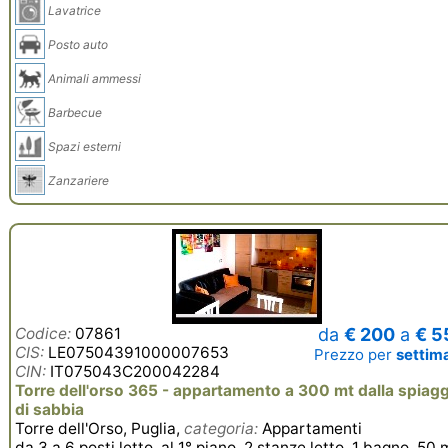
Lavatrice
Posto auto
Animali ammessi
Barbecue
Spazi esterni
Zanzariere
Codice:
07861
da
€ 200
a
€ 5
CIS:
LE07504391000007653
Prezzo per
settim
CIN:
IT075043C200042284
Torre dell'orso 365 - appartamento a 300 mt dalla spiagg
di sabbia
Torre dell'Orso, Puglia,
categoria:
Appartamenti
da 3 a 6 posti letto, al 1° piano, 2 stanze letto, 1 bagno, 50 