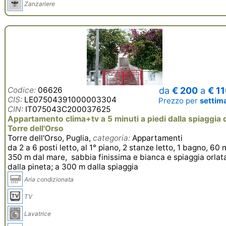
Zanzariere
Codice:
06626
da
€ 200
a
€ 1
CIS:
LE07504391000003304
Prezzo per
settim
CIN:
IT075043C200037625
Appartamento clima+tv a 5 minuti a piedi dalla spiaggia 
Torre dell'Orso
Torre dell'Orso, Puglia,
categoria:
Appartamenti
da 2 a 6 posti letto, al 1° piano, 2 stanze letto, 1 bagno, 60 
350 m dal mare, sabbia finissima e bianca e spiaggia orlat
dalla pineta; a 300 m dalla spiaggia
Aria condizionata
TV
Lavatrice