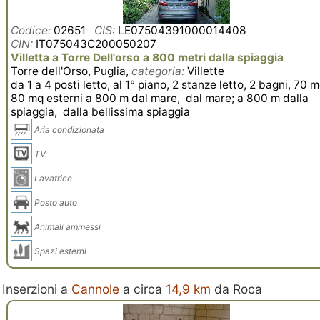
Codice:
02651
CIS:
LE07504391000014408
CIN:
IT075043C200050207
Villetta a Torre Dell'orso a 800 metri dalla spiaggia
Torre dell'Orso, Puglia,
categoria:
Villette
da 1 a 4 posti letto, al 1° piano, 2 stanze letto, 2 bagni, 70 m
80 mq esterni a 800 m dal mare, dal mare; a 800 m dalla
spiaggia, dalla bellissima spiaggia
Aria condizionata
TV
Lavatrice
Posto auto
Animali ammessi
Spazi esterni
Inserzioni a
Cannole
a circa
14,9 km
da Roca