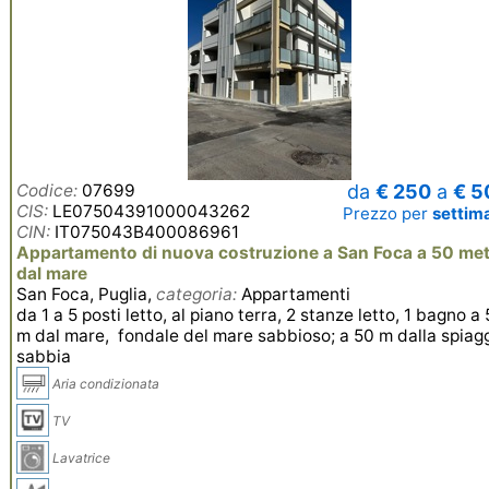
Codice:
07699
da
€ 250
a
€ 5
CIS:
LE07504391000043262
Prezzo per
settim
CIN:
IT075043B400086961
Appartamento di nuova costruzione a San Foca a 50 met
dal mare
San Foca, Puglia,
categoria:
Appartamenti
da 1 a 5 posti letto, al piano terra, 2 stanze letto, 1 bagno a
m dal mare, fondale del mare sabbioso; a 50 m dalla spiag
sabbia
Aria condizionata
TV
Lavatrice