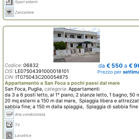
Spazi esterni
Zanzariere
Codice:
06832
da
€ 550
a
€ 9
CIS:
LE07504391000018101
Prezzo per
settim
CIN:
IT075043C200054875
Appartamento a San Foca a pochi passi dal mare
San Foca, Puglia,
categoria:
Appartamenti
da 3 a 6 posti letto, al 1° piano, 2 stanze letto, 1 bagno, 50 
20 mq esterni a 150 m dal mare, Spiaggia libera e attrezzat
sabbia fine; a 150 m dalla spiaggia, Spiaggia di sabbia fine
Aria condizionata
TV
Lavatrice