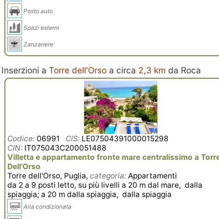
Posto auto
Spazi esterni
Zanzariere
Inserzioni a
Torre dell'Orso
a circa
2,3 km
da Roca
Codice:
06991
CIS:
LE07504391000015298
CIN:
IT075043C200051488
Villetta e appartamento fronte mare centralissimo a Torr
Dell'Orso
Torre dell'Orso, Puglia,
categoria:
Appartamenti
da 2 a 9 posti letto, su più livelli a 20 m dal mare, dalla
spiaggia; a 20 m dalla spiaggia, dalla spiaggia
Aria condizionata