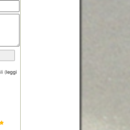
i (
leggi