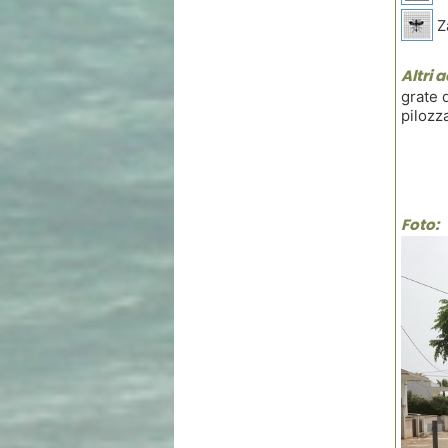
Z
Altri 
grate 
pilozz
Foto: