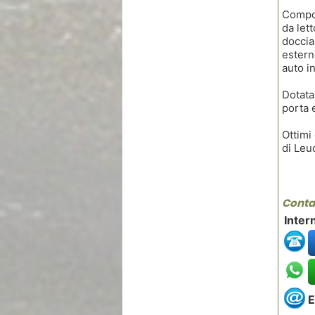
Compos
da let
doccia
estern
auto i
Dotata 
porta 
Ottimi
di Leu
Contat
Inter
E