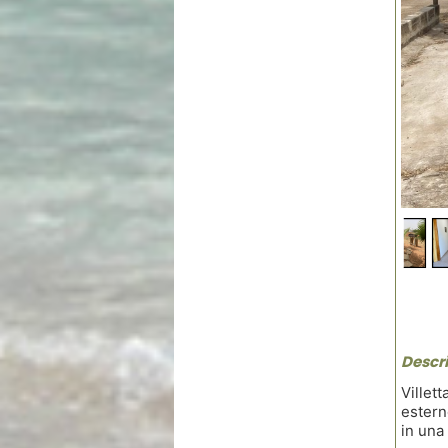
Descri
Villet
estern
in una