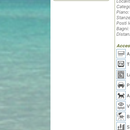
Localit
Catego
Piano:
Stanze
Posti l
Bagni:
Distan
Access
Ar
T
L
P
A
V
B
Sp