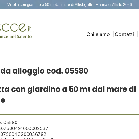
Villetta con giardino a 50 mt dal mare di Alliste, affitti Marina di Alliste 2026
Chi siamo
|
Contatti
|
da alloggio cod. 05580
etta con giardino a 50 mt dal mare di
te
:
05580
E07500491000002537
T075004C200036792