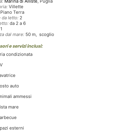
à:
Marina di Alliste
, Puglia
ria:
Villette
Piano Terra
 da letto:
2
etto:
da 2 a 6
1
za dal mare:
50 m, scoglio
ori e servizi inclusi:
ia condizionata
V
avatrice
osto auto
nimali ammessi
ista mare
arbecue
azi esterni