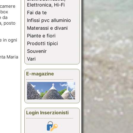
Elettronica, Hi-Fi
2 camere
 box
Fai da te
e da
Infissi pvc alluminio
a, posto
Materassi e divani
Piante e fiori
e in ogni
Prodotti tipici
Souvenir
nta Maria
Vari
E-magazine
Login Inserzionisti