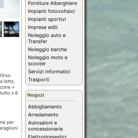
Forniture Alberghiere
Impianti fotovoltaici
Impianti sportivi
Imprese edili
Noleggio auto e
Transfer
Noleggio barche
Noleggio moto e
scooter
Servizi informatici
'Orso.
Trasporti
 letto,
lcone +
tutto x 6
Negozi
Abbigliamento
Arredamento
ome per
Autosaloni e
araglioni
concessionarie
Elettrodomestici,