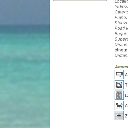
Localit
Indiriz
Catego
Piano:
Stanze
Posti l
Bagni:
Superf
Distan
pineta
Distan
Access
Ar
T
L
A
Z