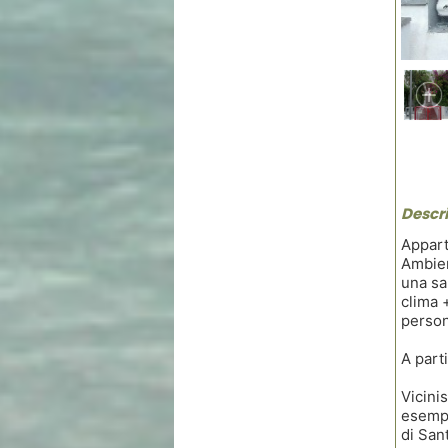
Descri
Appart
Ambien
una sa
clima 
perso
A part
Vicini
esempi
di San