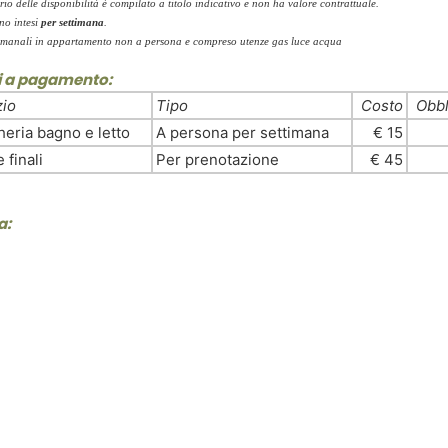
rio delle disponibilità è compilato a titolo indicativo e non ha valore contrattuale.
ono intesi
per settimana
.
ttimanali in appartamento non a persona e compreso utenze gas luce acqua
zi a pagamento:
zio
Tipo
Costo
Obbl
heria bagno e letto
A persona per settimana
€ 15
e finali
Per prenotazione
€ 45
a: