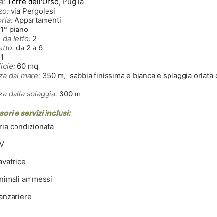
à:
Torre dell'Orso
, Puglia
zo:
via Pergolesi
ria:
Appartamenti
1° piano
 da letto:
2
etto:
da 2 a 6
1
icie:
60 mq
za dal mare:
350 m, sabbia finissima e bianca e spiaggia orlata 
za dalla spiaggia:
300 m
ori e servizi inclusi:
ia condizionata
V
avatrice
nimali ammessi
anzariere