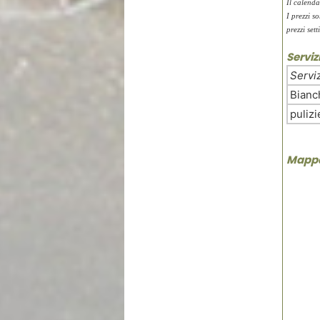
Il calenda
I prezzi s
prezzi se
Servi
Servi
Bianc
pulizi
Mapp