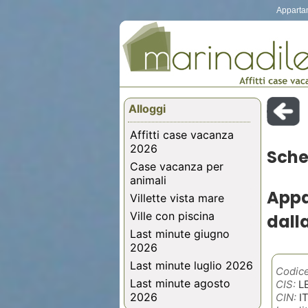
Appartam
Alloggi
Affitti case vacanza
2026
Sche
Case vacanza per
animali
Appa
Villette vista mare
Ville con piscina
dalla
Last minute giugno
2026
Last minute luglio 2026
Codice
Last minute agosto
CIS:
L
2026
CIN:
I