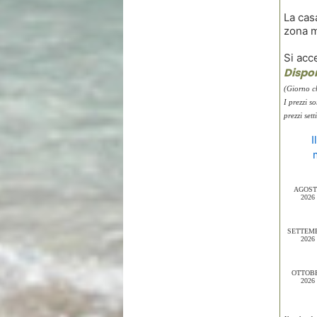
La cas
zona m
Si acc
Dispon
(Giorno c
I prezzi s
prezzi se
I
AGOS
2026
SETTEM
2026
OTTOB
2026