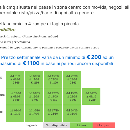
a è cmq situata nel paese in zona centro con movida, negozi, ali
ercatale risto/pizza/bar e di ogni altro genere.
ettano amici a 4 zampe di taglia piccola
ibilita:
heck-in: sabato; Giorno check-out: sabato)
ono intesi
per settimana
.
ttimanali in appartamento non a persona e compreso utenze gas luce acqua
€ 200
l Prezzo settimanale varia da un minimo di
ad un
€ 1100
massimo di
in base ai periodi ancora disponibili
dal 01/8
dal 08/08
dal 15/08
dal 22/08
TO
al 08/08
al 15/08
al 22/08
al 29/08
€ 900
€ 1100
€ 1100
€ 800
dal 29/08
dal 05/09
dal 12/09
dal 19/09
dal 26/09
BRE
al 05/09
al 12/09
al 19/09
al 26/09
al 03/10
€ 500
€ 400
€ 350
€ 300
€ 200
dal 03/10
dal 10/10
dal 17/10
dal 24/10
RE
al 10/10
al 17/10
al 24/10
al 31/10
Legenda
Non disponibile
Libero
Occupato