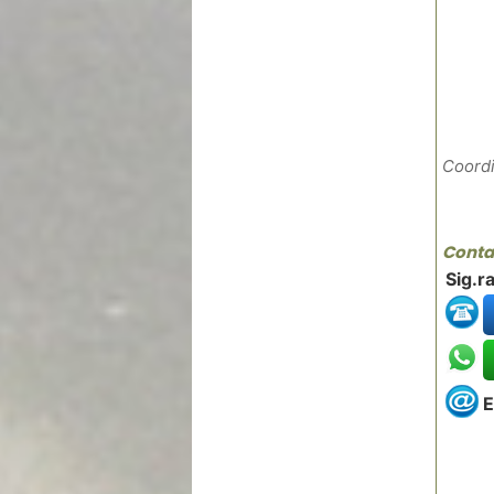
Coordi
Contat
Sig.r
E