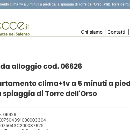
ento clima+tv a 5 minuti a piedi dalla spiaggia di Torre dell'Orso, affitti Torre dell'
Chi siamo
|
Contatti
|
da alloggio cod. 06626
rtamento clima+tv a 5 minuti a pied
 spiaggia di Torre dell'Orso
:
06626
E07504391000003304
T075043C200037625