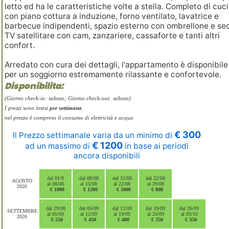
letto ed ha le caratteristiche volte a stella. Completo di cuc
con piano cottura a induzione, forno ventilato, lavatrice e
barbecue indipendenti, spazio esterno con ombrellone e sed
TV satellitare con cam, zanzariere, cassaforte e tanti altri
confort.
Arredato con cura dei dettagli, l'appartamento è disponibile
per un soggiorno estremamente rilassante e confortevole.
Disponibilita:
(Giorno check-in: sabato; Giorno check-out: sabato)
I prezzi sono intesi
per settimana
.
nel prezzo è compreso il consumo di elettricità e acqua
€ 300
Il Prezzo settimanale varia da un minimo di
€ 1200
ad un massimo di
in base ai periodi
ancora disponibili
dal 01/8
dal 08/08
dal 15/08
dal 22/08
AGOSTO
al 08/08
al 15/08
al 22/08
al 29/08
2026
€ 1000
€ 1200
€ 1000
€ 800
dal 29/08
dal 05/09
dal 12/09
dal 19/09
dal 26/09
SETTEMBRE
al 05/09
al 12/09
al 19/09
al 26/09
al 03/10
2026
€ 550
€ 450
€ 400
€ 350
€ 350