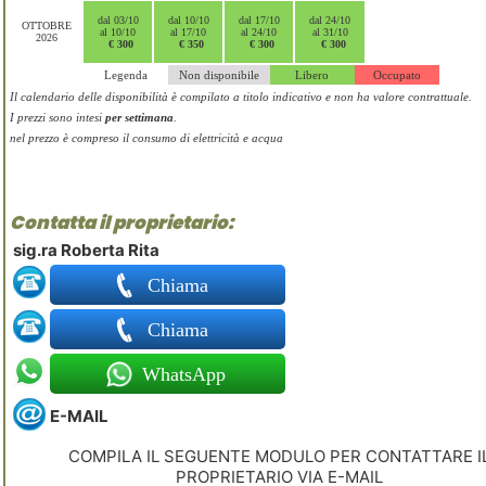
dal 03/10
dal 10/10
dal 17/10
dal 24/10
OTTOBRE
al 10/10
al 17/10
al 24/10
al 31/10
2026
€ 300
€ 350
€ 300
€ 300
Legenda
Non disponibile
Libero
Occupato
Il calendario delle disponibilità è compilato a titolo indicativo e non ha valore contrattuale.
I prezzi sono intesi
per settimana
.
nel prezzo è compreso il consumo di elettricità e acqua
Contatta il proprietario:
sig.ra Roberta Rita
Chiama
Chiama
WhatsApp
E-MAIL
COMPILA IL SEGUENTE MODULO PER CONTATTARE I
PROPRIETARIO VIA E-MAIL