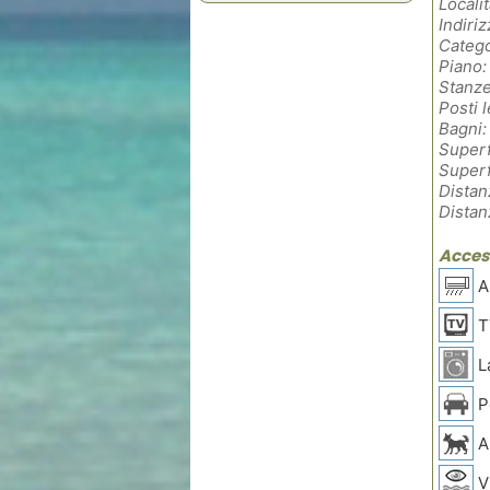
Localit
Indiriz
Catego
Piano:
Stanze
Posti l
Bagni:
Superf
Superf
Distan
Distan
Access
Ar
T
L
P
A
V