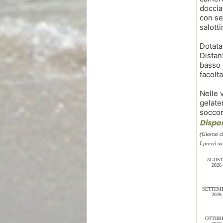
doccia
con se
salott
Dotata 
Distan
basso 
facolta
Nelle v
gelate
soccor
Dispon
(Giorno c
I prezzi s
AGOS
2026
SETTEM
2026
OTTOB