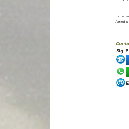
2026
Il calenda
I prezzi s
Contat
Sig. B
E