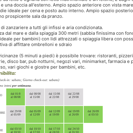
 e una doccia all'esterno. Ampio spazio anteriore con vista mare
die ideale per cena e posto auto interno. Ampio spazio posteri
ino prospicente sala da pranzo.
di zanzariere a tutti gli infissi e aria condizionata.
za dal mare e dalla spiaggia 300 metri (sabbia finissima con fon
ideale per bambini) con lidi attrezzati o spiaggia libera con possi
tiva di affittare ombrelloni e sdraio
icinanze (5 minuti a piedi) è possibile trovare: ristoranti, pizzeri
rie, disco bar, pub notturni, negozi vari, minimarket, farmacia e 
so, vari giochi e giostre per bambini, etc.
ibilita:
heck-in: sabato; Giorno check-out: sabato)
ono intesi
per settimana
.
dal 01/8
dal 08/08
dal 15/08
dal 22/08
TO
al 08/08
al 15/08
al 22/08
al 29/08
dal 29/08
dal 05/09
dal 12/09
dal 19/09
dal 26/09
BRE
al 05/09
al 12/09
al 19/09
al 26/09
al 03/10
dal 03/10
dal 10/10
dal 17/10
dal 24/10
RE
al 10/10
al 17/10
al 24/10
al 31/10