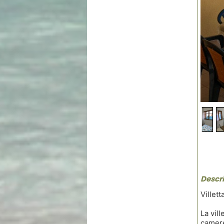
Descri
Villet
La vil
camere