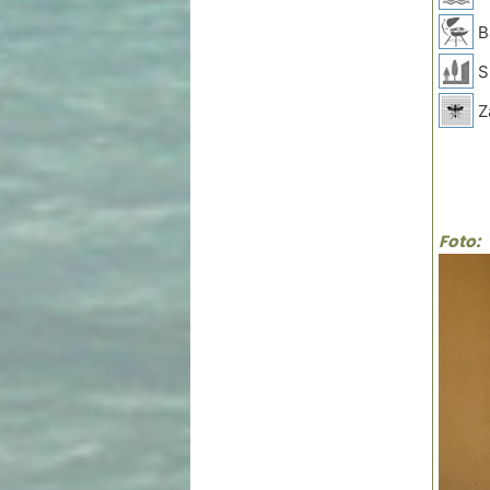
B
Sp
Z
Foto: