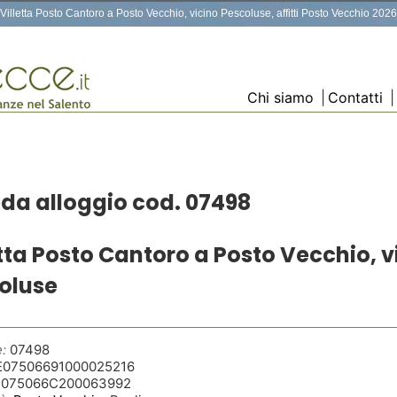
Villetta Posto Cantoro a Posto Vecchio, vicino Pescoluse, affitti Posto Vecchio 2026
Chi siamo
|
Contatti
|
da alloggio cod. 07498
etta Posto Cantoro a Posto Vecchio, v
oluse
:
07498
07506691000025216
T075066C200063992