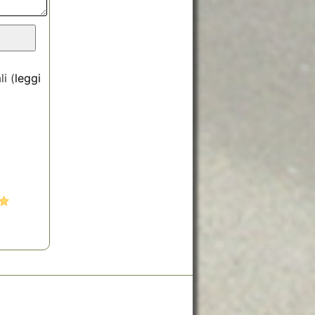
i (
leggi