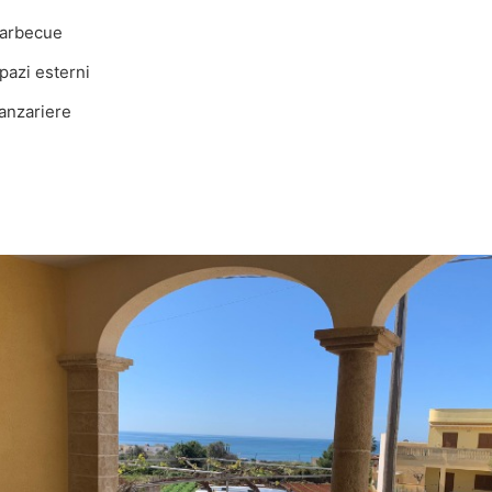
arbecue
azi esterni
anzariere