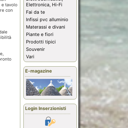
Elettronica, Hi-Fi
 e tavolo
ore con
Fai da te
Infissi pvc alluminio
Materassi e divani
dale
Piante e fiori
bilità
Prodotti tipici
Souvenir
e,
Vari
pronto
E-magazine
Login Inserzionisti