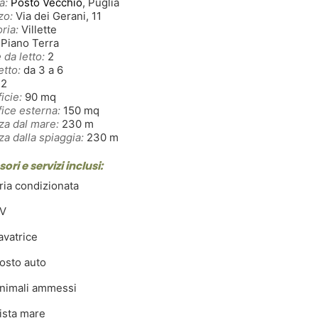
à:
Posto Vecchio
, Puglia
zo:
Via dei Gerani, 11
ria:
Villette
Piano Terra
 da letto:
2
etto:
da 3 a 6
2
icie:
90 mq
ice esterna:
150 mq
za dal mare:
230 m
za dalla spiaggia:
230 m
ori e servizi inclusi:
ia condizionata
V
avatrice
osto auto
nimali ammessi
ista mare