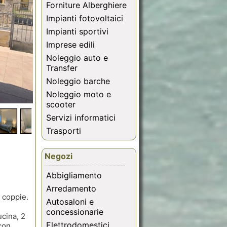
Forniture Alberghiere
Impianti fotovoltaici
Impianti sportivi
Imprese edili
Noleggio auto e
Transfer
Noleggio barche
Noleggio moto e
scooter
Servizi informatici
Trasporti
Negozi
Abbigliamento
Arredamento
e coppie.
Autosaloni e
concessionarie
ucina, 2
Elettrodomestici,
con