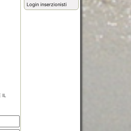
Login inserzionisti
 IL