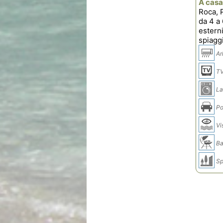
A casa
Roca, 
da 4 a 
estern
spiaggi
Ar
T
La
Po
Vi
Ba
Sp