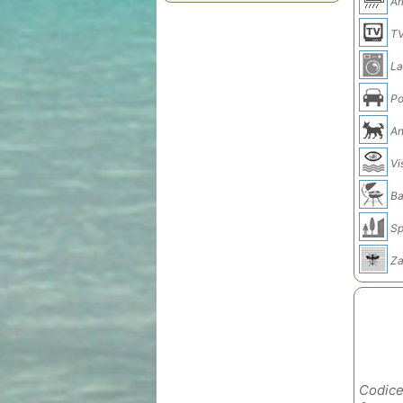
Ar
T
La
Po
An
Vi
Ba
Sp
Za
Codice