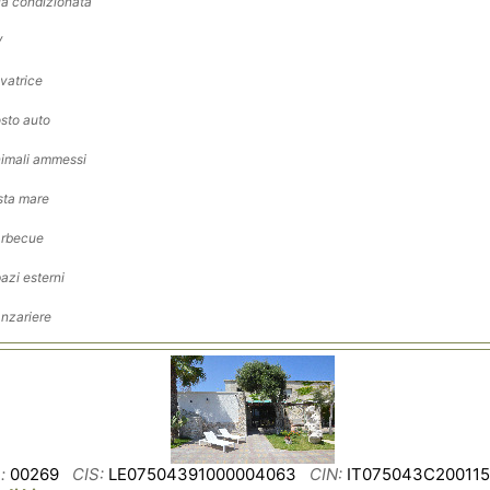
ia condizionata
V
vatrice
sto auto
imali ammessi
sta mare
rbecue
azi esterni
nzariere
:
00269
CIS:
LE07504391000004063
CIN:
IT075043C200115