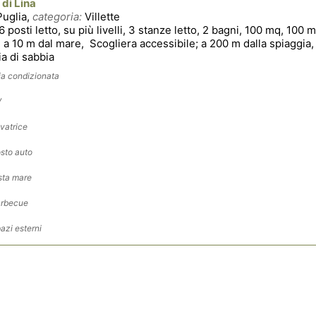
 di Lina
Puglia,
categoria:
Villette
6 posti letto, su più livelli, 3 stanze letto, 2 bagni, 100 mq, 100 
i a 10 m dal mare, Scogliera accessibile; a 200 m dalla spiaggia
a di sabbia
ia condizionata
V
vatrice
sto auto
sta mare
rbecue
azi esterni