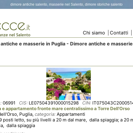
dimore antiche salento, masserie nel Salento, dimore storiche salento
Chi siamo
|
Contatti
|
antiche e masserie in Puglia - Dimore antiche e masserie
:
06991
CIS:
LE07504391000015298
CIN:
IT075043C200051
ta e appartamento fronte mare centralissimo a Torre Dell'Orso
ell'Orso, Puglia,
categoria:
Appartamenti
9 posti letto, su più livelli a 20 m dal mare, dalla spiaggia; a 20 
a, dalla spiaggia